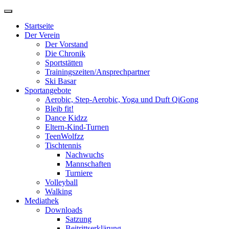
Zum
Inhalt
Startseite
springen
Der Verein
Der Vorstand
Die Chronik
Sportstätten
Trainingszeiten/Ansprechpartner
Ski Basar
Sportangebote
Aerobic, Step-Aerobic, Yoga und Duft QiGong
Bleib fit!
Dance Kidzz
Eltern-Kind-Turnen
TeenWolfzz
Tischtennis
Nachwuchs
Mannschaften
Turniere
Volleyball
Walking
Mediathek
Downloads
Satzung
Beitrittserklärung