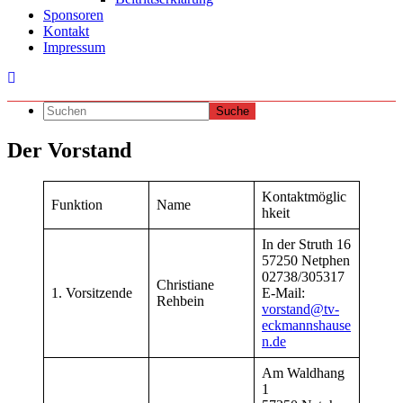
Sponsoren
Kontakt
Impressum
Der Vorstand
Kontaktmöglic
Funktion
Name
hkeit
In der Struth 16
57250 Netphen
02738/305317
Christiane
1. Vorsitzende
E-Mail:
Rehbein
vorstand@tv-
eckmannshause
n.de
Am Waldhang
1