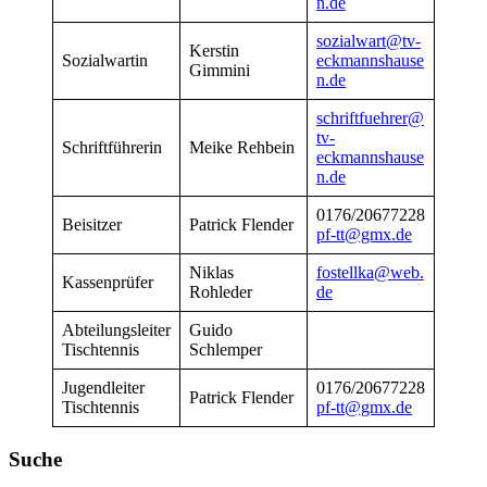
n.de
sozialwart@tv-
Kerstin
Sozialwartin
eckmannshause
Gimmini
n.de
schriftfuehrer@
tv-
Schriftführerin
Meike Rehbein
eckmannshause
n.de
0176/20677228
Beisitzer
Patrick Flender
pf-tt@gmx.de
Niklas
fostellka@web.
Kassenprüfer
Rohleder
de
Abteilungsleiter
Guido
Tischtennis
Schlemper
Jugendleiter
0176/20677228
Patrick Flender
Tischtennis
pf-tt@gmx.de
Suche