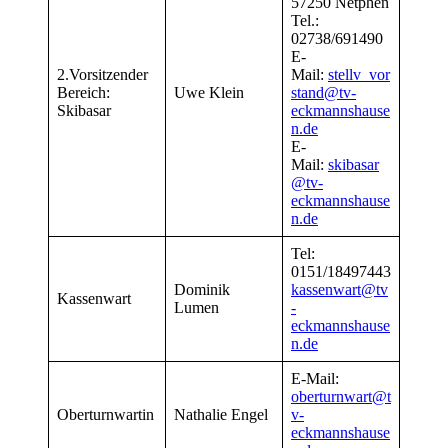
57250 Netphen
Tel.:
02738/691490
E-
2.Vorsitzender
Mail:
stellv_vor
Bereich:
Uwe Klein
stand@tv-
Skibasar
eckmannshause
n.de
E-
Mail:
skibasar
@tv-
eckmannshause
n.de
Tel:
0151/18497443
Dominik
kassenwart@tv
Kassenwart
Lumen
-
eckmannshause
n.de
E-Mail:
oberturnwart@t
Oberturnwartin
Nathalie Engel
v-
eckmannshause