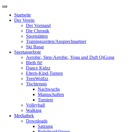
Zum
Inhalt
Startseite
springen
Der Verein
Der Vorstand
Die Chronik
Sportstätten
Trainingszeiten/Ansprechpartner
Ski Basar
Sportangebote
Aerobic, Step-Aerobic, Yoga und Duft QiGong
Bleib fit!
Dance Kidzz
Eltern-Kind-Turnen
TeenWolfzz
Tischtennis
Nachwuchs
Mannschaften
Turniere
Volleyball
Walking
Mediathek
Downloads
Satzung
Beitrittserklärung