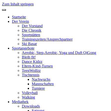
Zum Inhalt springen
Startseite
Der Verein
Der Vorstand
Die Chronik
Sportstätten
Trainingszeiten/Ansprechpartner
Ski Basar
Sportangebote
Aerobic, Step-Aerobic, Yoga und Duft QiGong
Bleib fit!
Dance Kidzz
Eltern-Kind-Turnen
TeenWolfzz
Tischtennis
Nachwuchs
Mannschaften
Turniere
Volleyball
Walking
Mediathek
Downloads
Satzung