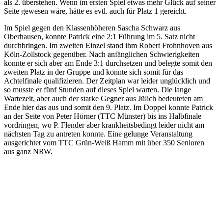
als 2. überstehen. Wenn im ersten Spiel etwas mehr Glück auf seiner
Seite gewesen wäre, hätte es evtl. auch für Platz 1 gereicht.
Im Spiel gegen den Klassenhöheren Sascha Schwarz aus
Oberhausen, konnte Patrick eine 2:1 Führung im 5. Satz nicht
durchbringen. Im zweiten Einzel stand ihm Robert Frohnhoven aus
Köln-Zollstock gegenüber. Nach anfänglichen Schwierigkeiten
konnte er sich aber am Ende 3:1 durchsetzen und belegte somit den
zweiten Platz in der Gruppe und konnte sich somit für das
Achtelfinale qualifizieren. Der Zeitplan war leider unglücklich und
so musste er fünf Stunden auf dieses Spiel warten. Die lange
Wartezeit, aber auch der starke Gegner aus Jülich bedeuteten am
Ende hier das aus und somit den 9. Platz. Im Doppel konnte Patrick
an der Seite von Peter Hörner (TTC Münster) bis ins Halbfinale
vordringen, wo P. Flender aber krankheitsbedingt leider nicht am
nächsten Tag zu antreten konnte. Eine gelunge Veranstaltung
ausgerichtet vom TTC Grün-Weiß Hamm mit über 350 Senioren
aus ganz NRW.