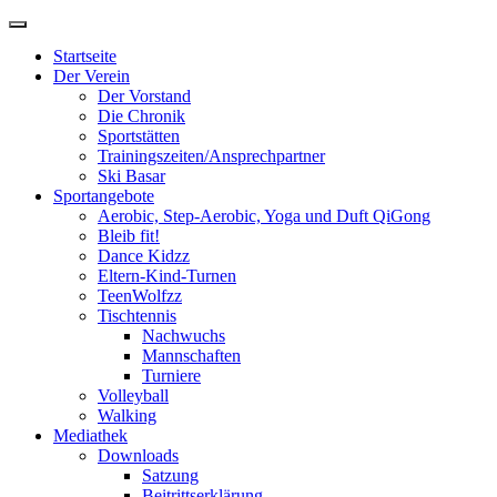
Zum
Inhalt
Startseite
springen
Der Verein
Der Vorstand
Die Chronik
Sportstätten
Trainingszeiten/Ansprechpartner
Ski Basar
Sportangebote
Aerobic, Step-Aerobic, Yoga und Duft QiGong
Bleib fit!
Dance Kidzz
Eltern-Kind-Turnen
TeenWolfzz
Tischtennis
Nachwuchs
Mannschaften
Turniere
Volleyball
Walking
Mediathek
Downloads
Satzung
Beitrittserklärung